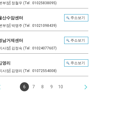
본부장] 정철우 (Tel : 01025838095)
울산수암센터
주소보기
본부장] 박명주 (Tel : 01021098439)
경남거제센터
주소보기
지사장] 김정숙 (Tel : 01024077607)
김영리
주소보기
지사장] 김영리 (Tel : 01072554008)
6
7
8
9
10