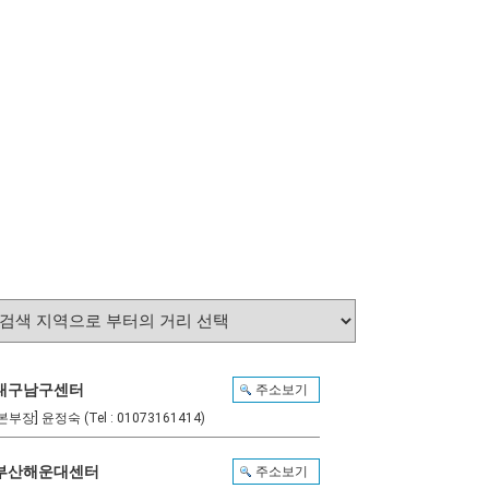
대구남구센터
주소보기
본부장] 윤정숙 (Tel : 01073161414)
부산해운대센터
주소보기