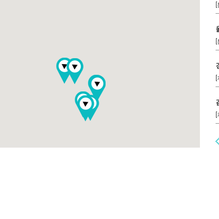
[
[
[
[